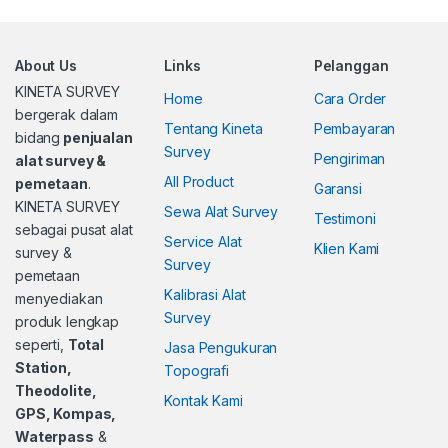
About Us
Links
Pelanggan
KINETA SURVEY
Home
Cara Order
bergerak dalam
Tentang Kineta
Pembayaran
bidang
penjualan
Survey
Pengiriman
alat survey &
All Product
pemetaan
.
Garansi
KINETA SURVEY
Sewa Alat Survey
Testimoni
sebagai pusat alat
Service Alat
Klien Kami
survey &
Survey
pemetaan
Kalibrasi Alat
menyediakan
Survey
produk lengkap
seperti,
Total
Jasa Pengukuran
Station,
Topografi
Theodolite,
Kontak Kami
GPS, Kompas,
Waterpass
&