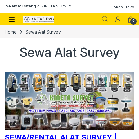
Skip to navigation
Skip to content
Selamat Datang di KINETA SURVEY
Lokasi Toko
0
Home
Sewa Alat Survey
Sewa Alat Survey
SEWA/RENTAL ALAT SURVEY
|