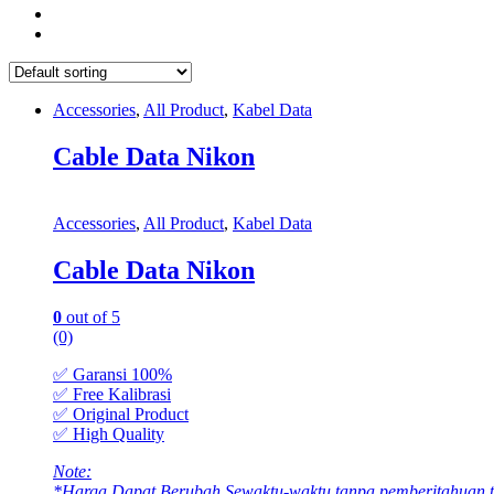
Accessories
,
All Product
,
Kabel Data
Cable Data Nikon
Accessories
,
All Product
,
Kabel Data
Cable Data Nikon
0
out of 5
(0)
✅ Garansi 100%
✅ Free Kalibrasi
✅ Original Product
✅ High Quality
Note:
*Harga Dapat Berubah Sewaktu-waktu tanpa pemberitahuan te