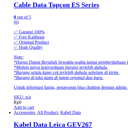
Cable Data Topcon ES Series
0
out of 5
(0)
✅ Garansi 100%
✅ Free Kalibrasi
✅ Original Product
✅ High Quality
Note:
*Harga Dapat Berubah Sewaktu-waktu tanpa pemberitahuan te
*Mohon tanya ketersediaan barang terlebih dahulu.
*Barang selalu kami cek terlebih dahulu sebelum di kirim.
*Barang di toko kami di jamin original dan baru.
Untuk informasi harga, penawaran bisa chatting dengan admin
SKU: n/a
Rp
0
Add to cart
Accessories
,
All Product
,
Kabel Data
Kabel Data Leica GEV267