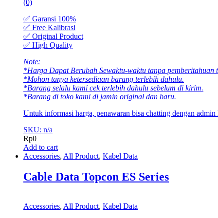
(0)
✅ Garansi 100%
✅ Free Kalibrasi
✅ Original Product
✅ High Quality
Note:
*Harga Dapat Berubah Sewaktu-waktu tanpa pemberitahuan te
*Mohon tanya ketersediaan barang terlebih dahulu.
*Barang selalu kami cek terlebih dahulu sebelum di kirim.
*Barang di toko kami di jamin original dan baru.
Untuk informasi harga, penawaran bisa chatting dengan admin
SKU: n/a
Rp
0
Add to cart
Accessories
,
All Product
,
Kabel Data
Cable Data Topcon ES Series
Accessories
,
All Product
,
Kabel Data