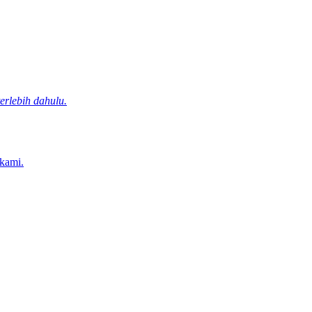
rlebih dahulu.
 kami.