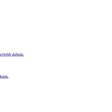
rlebih dahulu.
 kami.