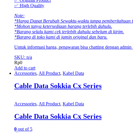
✅ Original Product
✅ High Quality
Note:
*Harga Dapat Berubah Sewaktu-waktu tanpa pemberitahuan te
*Mohon tanya ketersediaan barang terlebih dahulu.
*Barang selalu kami cek terlebih dahulu sebelum di kirim.
*Barang di toko kami di jamin original dan baru.
Untuk informasi harga, penawaran bisa chatting dengan admin
SKU: n/a
Rp
0
Add to cart
Accessories
,
All Product
,
Kabel Data
Cable Data Sokkia Cx Series
Accessories
,
All Product
,
Kabel Data
Cable Data Sokkia Cx Series
0
out of 5