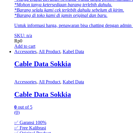
*Mohon tanya ketersediaan barang terlebih dahulu.
*Barang selalu kami cek terlebih dahulu sebelum di kirim.
*Barang di toko kami di jamin original dan baru.
Untuk informasi harga, penawaran bisa chatting dengan admin
SKU: n/a
Rp
0
Add to cart
Accessories
,
All Product
,
Kabel Data
Cable Data Sokkia
Accessories
,
All Product
,
Kabel Data
Cable Data Sokkia
0
out of 5
(0)
✅ Garansi 100%
✅ Free Kalibrasi