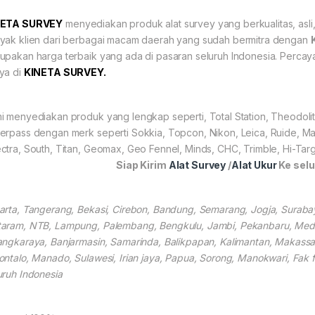
NETA
SURVEY
menyediakan produk alat survey yang berkualitas, asli,
yak klien dari berbagai macam daerah yang sudah bermitra dengan
upakan harga terbaik yang ada di pasaran seluruh Indonesia. Perca
ya di
KINETA SURVEY.
i menyediakan produk yang lengkap seperti, Total Station, Theodolit
erpass dengan merk seperti Sokkia, Topcon, Nikon, Leica, Ruide, Ma
ctra, South, Titan, Geomax, Geo Fennel, Minds, CHC, Trimble, Hi-Targ
Siap Kirim
Alat Survey
/
Alat Ukur
Ke selu
arta, Tangerang, Bekasi, Cirebon, Bandung, Semarang, Jogja, Suraba
aram, NTB, Lampung, Palembang, Bengkulu, Jambi, Pekanbaru, Medan
angkaraya, Banjarmasin, Samarinda, Balikpapan, Kalimantan, Makassar
ontalo, Manado, Sulawesi, Irian jaya, Papua, Sorong, Manokwari, Fak 
uruh Indonesia