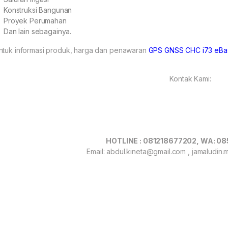
Konstruksi Bangunan
Proyek Perumahan
Dan lain sebagainya.
ntuk informasi produk, harga dan penawaran
GPS GNSS CHC i73 eBa
Kontak Kami:
HOTLINE : 081218677202, WA: 
Email: abdul.kineta@gmail.com , jamaludin
 : GPS GNSS CHC I73 EBASE, GPS GNSS CHC I73 EBASE murah, GPS GNSS CHC I73 EB
I73 EBASE surabaya, jual GPS GNSS CHC I73 EBASE, harga GPS GNSS CHC I73 EBASE,
E, distributor GPS GNSS CHC I73 EBASE, toko GPS GNSS CHC I73 EBASE, pusat GPS 
 CHC I73 EBASE surabaya, GPS GNSS CHC I73 EBASE indonesia, katalog GPS GNSS CH