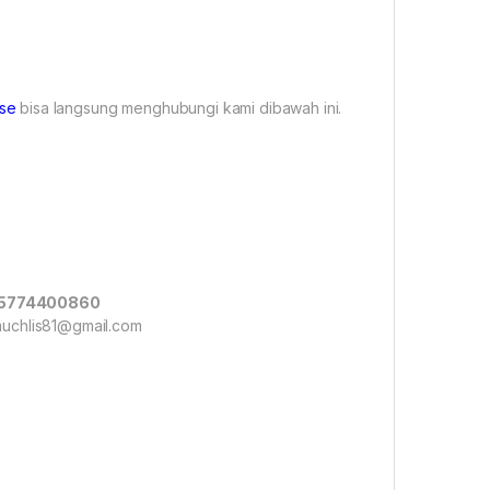
se
bisa langsung menghubungi kami dibawah ini.
085774400860
.muchlis81@gmail.com
ASE murah, GPS GNSS CHC I73 EBASE bandung, GPS GNSS
 GPS GNSS CHC I73 EBASE harga, supplier GPS GNSS CHC I73
GNSS CHC I73 EBASE, GPS GNSS CHC I73 EBASE terdekat, GPS
C I73 EBASE, gambar GPS GNSS CHC I73 EBASE, spesifikasi