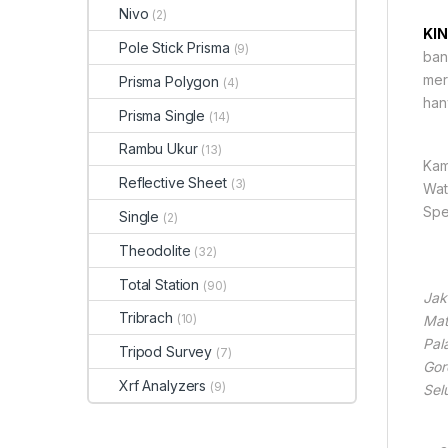
Nivo
(2)
KI
Pole Stick Prisma
(9)
ban
mer
Prisma Polygon
(4)
han
Prisma Single
(14)
Rambu Ukur
(13)
Kam
Reflective Sheet
(3)
Wat
Spe
Single
(2)
Theodolite
(32)
Total Station
(90)
Jak
Tribrach
(10)
Mat
Pal
Tripod Survey
(7)
Gor
Xrf Analyzers
(9)
Sel