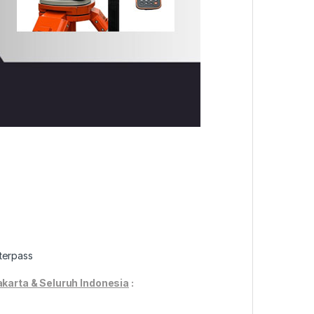
aterpass
karta & Seluruh Indonesia
: