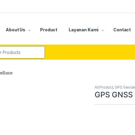
About Us
Product
Layanan Kami
Contact
r:
 eBase
All Product
,
GPS Geode
GPS GNSS 