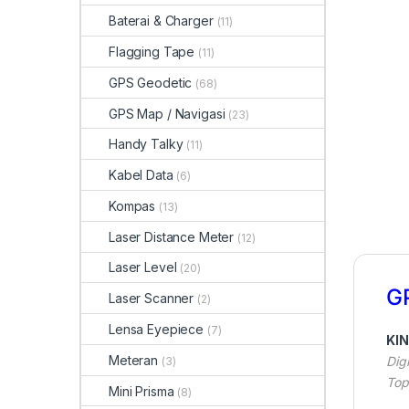
Baterai & Charger
(11)
Flagging Tape
(11)
GPS Geodetic
(68)
GPS Map / Navigasi
(23)
Handy Talky
(11)
Kabel Data
(6)
Kompas
(13)
Laser Distance Meter
(12)
Laser Level
(20)
G
Laser Scanner
(2)
Lensa Eyepiece
(7)
KI
Meteran
Dig
(3)
Top
Mini Prisma
(8)