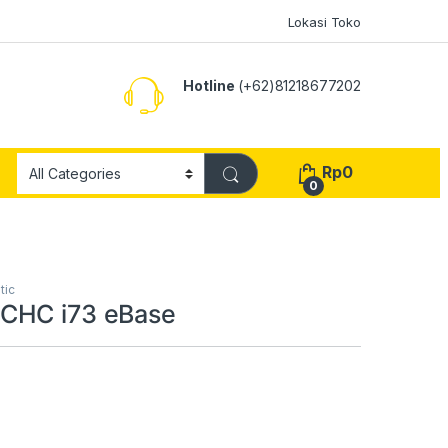
Lokasi Toko
Hotline
(+62)81218677202
Rp
0
0
tic
CHC i73 eBase