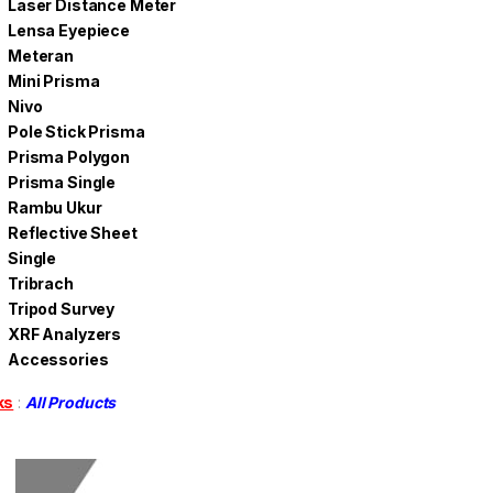
Laser Distance Meter
Lensa Eyepiece
Meteran
Mini Prisma
Nivo
Pole Stick Prisma
Prisma Polygon
Prisma Single
Rambu Ukur
Reflective Sheet
Single
Tribrach
Tripod Survey
XRF Analyzers
Accessories
ks
:
All Products