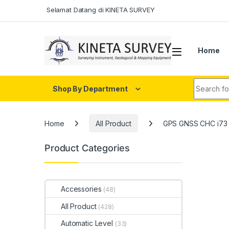
Skip to navigation
Skip to content
Selamat Datang di KINETA SURVEY
Home
Search fo
Shop By Department
Home
All Product
GPS GNSS CHC i73
Product Categories
Accessories
(48)
All Product
(428)
Automatic Level
(33)