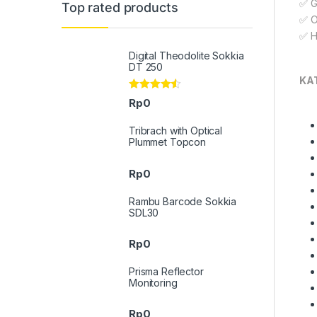
✅ G
Top rated products
✅ O
✅ H
Digital Theodolite Sokkia
DT 250
KA
Rated
4.33
Rp
0
out of 5
Tribrach with Optical
Plummet Topcon
Rp
0
Rambu Barcode Sokkia
SDL30
Rp
0
Prisma Reflector
Monitoring
Rp
0