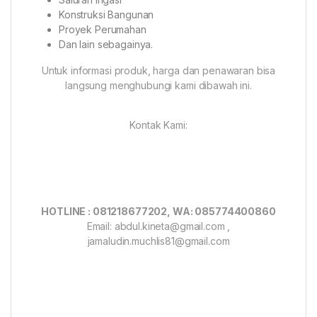
Konstruksi Bangunan
Proyek Perumahan
Dan lain sebagainya.
Untuk informasi produk, harga dan penawaran bisa
langsung menghubungi kami dibawah ini.
Kontak Kami:
HOTLINE : 081218677202, WA: 085774400860
Email: abdul.kineta@gmail.com ,
jamaludin.muchlis81@gmail.com
Link Web :
Alatsurvey.net