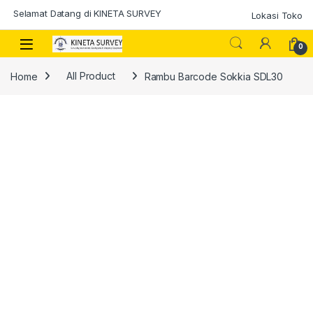
Skip to navigation
Skip to content
Selamat Datang di KINETA SURVEY
Lokasi Toko
0
Home
All Product
Rambu Barcode Sokkia SDL30