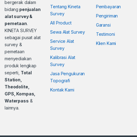
bergerak dalam
Tentang Kineta
Pembayaran
bidang
penjualan
Survey
Pengiriman
alat survey &
All Product
pemetaan
.
Garansi
KINETA SURVEY
Sewa Alat Survey
Testimoni
sebagai pusat alat
Service Alat
Klien Kami
survey &
Survey
pemetaan
Kalibrasi Alat
menyediakan
Survey
produk lengkap
seperti,
Total
Jasa Pengukuran
Station,
Topografi
Theodolite,
Kontak Kami
GPS, Kompas,
Waterpass
&
lainnya.