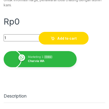
kami.
Rp
0
Rambu Barcode Sokkia SDL30 quantity
Add to cart
Marketing 1
Online
Chat via WA
Description