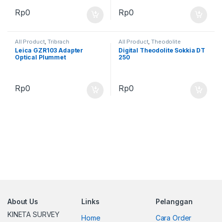
Rp
0
Rp
0
All Product
,
Tribrach
All Product
,
Theodolite
Leica GZR103 Adapter
Digital Theodolite Sokkia DT
Optical Plummet
250
Rp
0
Rp
0
About Us
Links
Pelanggan
KINETA SURVEY
Home
Cara Order