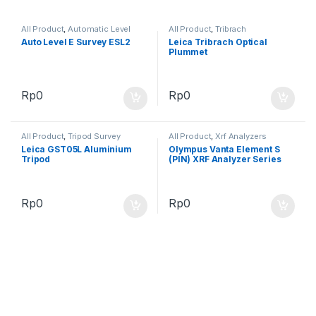
All Product
,
Automatic Level
All Product
,
Tribrach
Auto Level E Survey ESL2
Leica Tribrach Optical
Plummet
Rp
0
Rp
0
All Product
,
Tripod Survey
All Product
,
Xrf Analyzers
Leica GST05L Aluminium
Olympus Vanta Element S
Tripod
(PIN) XRF Analyzer Series
Rp
0
Rp
0