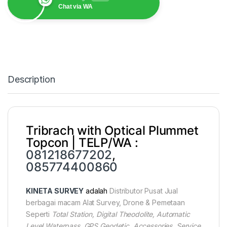
Chat via WA
Description
Tribrach with Optical Plummet
Topcon | TELP/WA :
081218677202
,
085774400860
KINETA SURVEY
adalah
Distributor Pusat Jual
berbagai macam Alat Survey, Drone & Pemetaan
Seperti
Total Station, Digital Theodolite, Automatic
Level Waterpass, GPS Geodetic, Accessories, Service