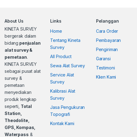
About Us
Links
Pelanggan
KINETA SURVEY
Home
Cara Order
bergerak dalam
Tentang Kineta
Pembayaran
bidang
penjualan
Survey
Pengiriman
alat survey &
All Product
pemetaan
.
Garansi
KINETA SURVEY
Sewa Alat Survey
Testimoni
sebagai pusat alat
Service Alat
Klien Kami
survey &
Survey
pemetaan
Kalibrasi Alat
menyediakan
Survey
produk lengkap
seperti,
Total
Jasa Pengukuran
Station,
Topografi
Theodolite,
Kontak Kami
GPS, Kompas,
Waterpass
&