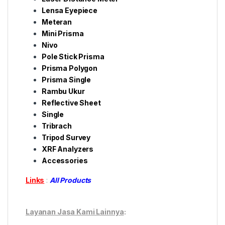
Lensa Eyepiece
Meteran
Mini Prisma
Nivo
Pole Stick Prisma
Prisma Polygon
Prisma Single
Rambu Ukur
Reflective Sheet
Single
Tribrach
Tripod Survey
XRF Analyzers
Accessories
Links
:
All Products
Layanan Jasa Kami Lainnya
: