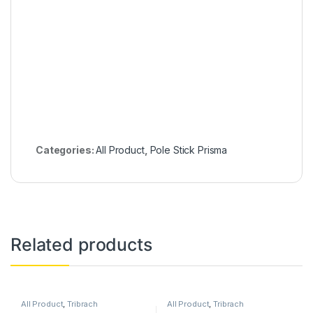
Link Web :
Alatsurvey.net
Categories:
All Product
,
Pole Stick Prisma
Related products
All Product
,
Tribrach
All Product
,
Tribrach