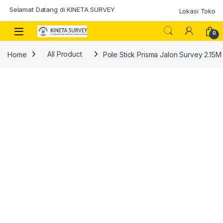
Skip to navigation
Skip to content
Selamat Datang di KINETA SURVEY
Lokasi Toko
0
Home
All Product
Pole Stick Prisma Jalon Survey 2.15M