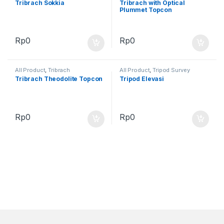
Tribrach Sokkia
Tribrach with Optical
Plummet Topcon
Rp
0
Rp
0
All Product
,
Tribrach
All Product
,
Tripod Survey
Tribrach Theodolite Topcon
Tripod Elevasi
Rp
0
Rp
0