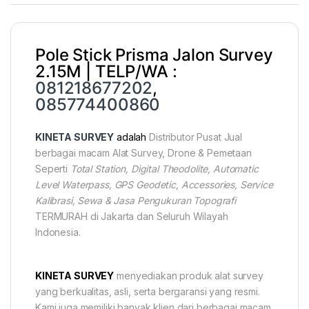
Pole Stick Prisma Jalon Survey
2.15M | TELP/WA :
081218677202
,
085774400860
KINETA SURVEY
adalah
Distributor Pusat Jual
berbagai macam Alat Survey, Drone & Pemetaan
Seperti
Total Station, Digital Theodolite, Automatic
Level Waterpass, GPS Geodetic, Accessories, Service
Kalibrasi, Sewa & Jasa Pengukuran Topografi
TERMURAH di Jakarta dan Seluruh Wilayah
Indonesia.
KINETA
SURVEY
menyediakan produk alat survey
yang berkualitas, asli, serta bergaransi yang resmi.
Kami juga memiliki banyak klien dari berbagai macam