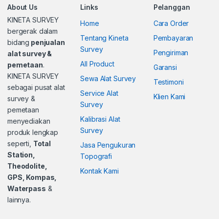
About Us
Links
Pelanggan
KINETA SURVEY
Home
Cara Order
bergerak dalam
Tentang Kineta
Pembayaran
bidang
penjualan
Survey
Pengiriman
alat survey &
All Product
pemetaan
.
Garansi
KINETA SURVEY
Sewa Alat Survey
Testimoni
sebagai pusat alat
Service Alat
Klien Kami
survey &
Survey
pemetaan
Kalibrasi Alat
menyediakan
Survey
produk lengkap
seperti,
Total
Jasa Pengukuran
Station,
Topografi
Theodolite,
Kontak Kami
GPS, Kompas,
Waterpass
&
lainnya.