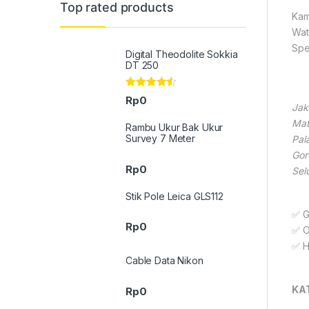
Top rated products
Kam
Wat
Spe
Digital Theodolite Sokkia
DT 250
Rated
4.33
Rp
0
out of 5
Jak
Mat
Rambu Ukur Bak Ukur
Survey 7 Meter
Pal
Gor
Rp
0
Sel
Stik Pole Leica GLS112
✅ G
Rp
0
✅ O
✅ H
Cable Data Nikon
KA
Rp
0