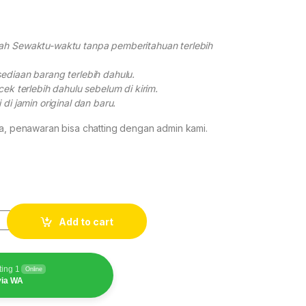
ah Sewaktu-waktu tanpa pemberitahuan terlebih
ediaan barang terlebih dahulu.
cek terlebih dahulu sebelum di kirim.
di jamin original dan baru.
ga, penawaran bisa chatting dengan admin kami.
tity
Add to cart
ting 1
Online
via WA