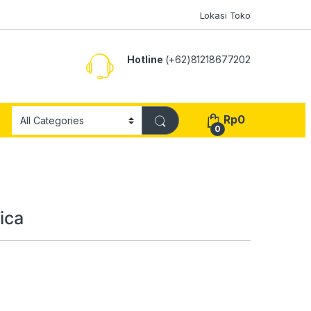
Lokasi Toko
Hotline
(+62)81218677202
Rp
0
0
ica