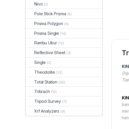
Nivo
(2)
Pole Stick Prisma
(9)
Prisma Polygon
(4)
Prisma Single
(14)
Rambu Ukur
(13)
Tr
Reflective Sheet
(3)
Single
(2)
KI
Theodolite
(32)
Dig
Top
Total Station
(90)
Tribrach
(10)
KI
Tripod Survey
(7)
ban
Xrf Analyzers
mer
(9)
han