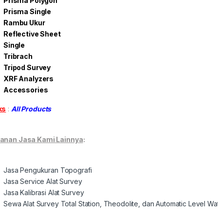
Prisma Polygon
Prisma Single
Rambu Ukur
Reflective Sheet
Single
Tribrach
Tripod Survey
XRF Analyzers
Accessories
ks
:
All Products
anan Jasa Kami Lainnya
:
Jasa Pengukuran Topografi
Jasa Service Alat Survey
Jasa Kalibrasi Alat Survey
Sewa Alat Survey Total Station, Theodolite, dan Automatic Level W