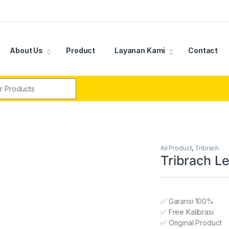
About Us
Product
Layanan Kami
Contact
r:
All Product
,
Tribrach
Tribrach Le
✅ Garansi 100%
✅ Free Kalibrasi
✅ Original Product