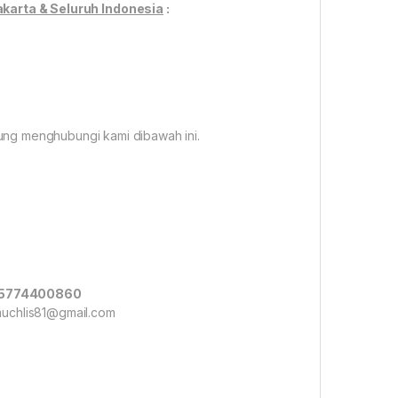
karta & Seluruh Indonesia
:
ung menghubungi kami dibawah ini.
085774400860
.muchlis81@gmail.com