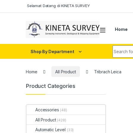
Skip to navigation
Skip to content
Selamat Datang di KINETA SURVEY
Home
Search fo
Shop By Department
Home
All Product
Tribrach Leica
Product Categories
Accessories
(48)
All Product
(428)
Automatic Level
(33)