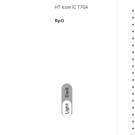
HT Icom IC T70A
Rp
0
Dark
Light