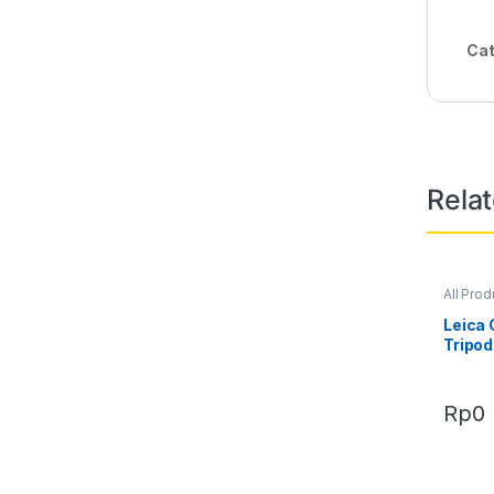
Cat
Rela
All Prod
Leica
Tripod
Rp
0