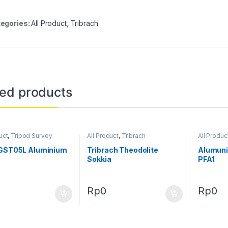
egories:
All Product
,
Tribrach
ted products
uct
,
Tripod Survey
All Product
,
Tribrach
All Produc
Survey
 GST05L Aluminium
Tribrach Theodolite
Alumuni
Sokkia
PFA1
Rp
0
Rp
0