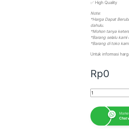
✅ High Quality
Note:
*Harga Dapat Berub
dahulu.
*Mohon tanya keters
*Barang selalu kami 
*Barang di toko kami 
Untuk informasi har
Rp
0
Tribrach Leica quan
Marke
Chat 