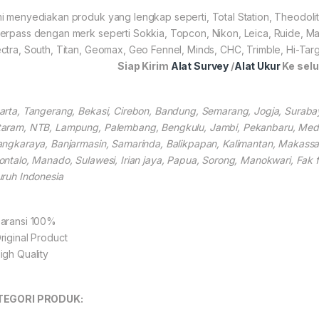
i menyediakan produk yang lengkap seperti, Total Station, Theodolit
erpass dengan merk seperti Sokkia, Topcon, Nikon, Leica, Ruide, Ma
ctra, South, Titan, Geomax, Geo Fennel, Minds, CHC, Trimble, Hi-Targ
Siap Kirim
Alat Survey
/
Alat Ukur
Ke selu
arta, Tangerang, Bekasi, Cirebon, Bandung, Semarang, Jogja, Suraba
aram, NTB, Lampung, Palembang, Bengkulu, Jambi, Pekanbaru, Medan
angkaraya, Banjarmasin, Samarinda, Balikpapan, Kalimantan, Makassar
ontalo, Manado, Sulawesi, Irian jaya, Papua, Sorong, Manokwari, Fak 
uruh Indonesia
aransi 100%
riginal Product
igh Quality
TEGORI PRODUK: