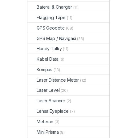
Baterai & Charger
(11)
Flagging Tape
(11)
GPS Geodetic
(68)
GPS Map / Navigasi
(23)
Handy Talky
(11)
Kabel Data
(6)
Kompas
(13)
Laser Distance Meter
(12)
Laser Level
(20)
Laser Scanner
(2)
Lensa Eyepiece
(7)
Meteran
(3)
Mini Prisma
(8)