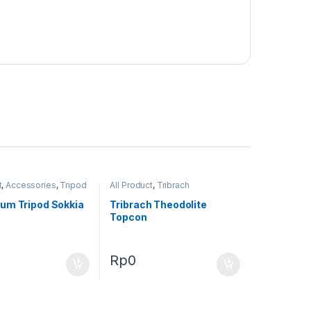
t
,
Accessories
,
Tripod
All Product
,
Tribrach
um Tripod Sokkia
Tribrach Theodolite
Topcon
Rp
0